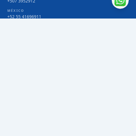
+507 3952912
MÉXICO
+52 55 41696911
COSTA RICA
+506 4000-1425
COLOMBIA
Bogotá 4 263383
SERVICIOS
Envío de contenedores FCL de Taiwán
Envío de carga multimodal de Taiwán
Envío de carga aérea de Taiwán
Envío de carga marítima de Taiwán
Envío de carga consolidada (LCL) de Taiwán
Envíos de paquetería de Taiwán