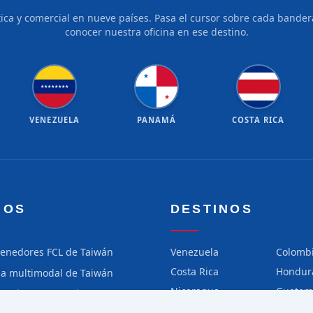
tica y comercial en nueve países. Pasa el cursor sobre cada bandera
conocer nuestra oficina en ese destino.
★
★
★
★
★
★
★
★
★
★
VENEZUELA
PANAMÁ
COSTA RICA
IOS
DESTINOS
tenedores FCL de Taiwán
Venezuela
Colomb
Costa Rica
Hondur
ga multimodal de Taiwán
Nicaragua
Guatem
ga aérea de Taiwán
Chile
Perú