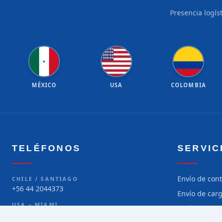
Presencia logís
★
★
★
★
★
★
★
★
★
★
★
★
★
★
★
★
★
★
★
★
★
MÉXICO
USA
COLOMBIA
TELÉFONOS
SERVIC
Envío de con
CHILE / SANTIAGO
+56 44 2044373
Envío de car
USA – MIAMI
Envío de car
+1 786 299-5373