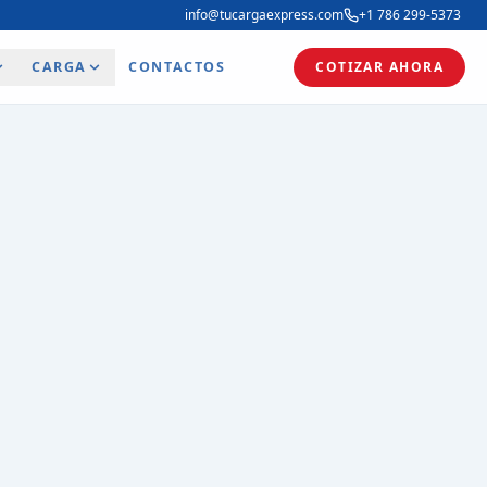
info@tucargaexpress.com
+1 786 299-5373
CARGA
CONTACTOS
COTIZAR AHORA