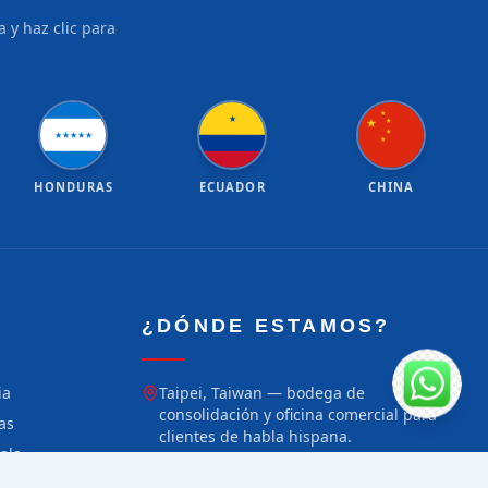
 y haz clic para
★
★
★
★
★
★
★
★
★
★
★
HONDURAS
ECUADOR
CHINA
¿DÓNDE ESTAMOS?
ia
Taipei, Taiwan — bodega de
consolidación y oficina comercial para
as
clientes de habla hispana.
ala