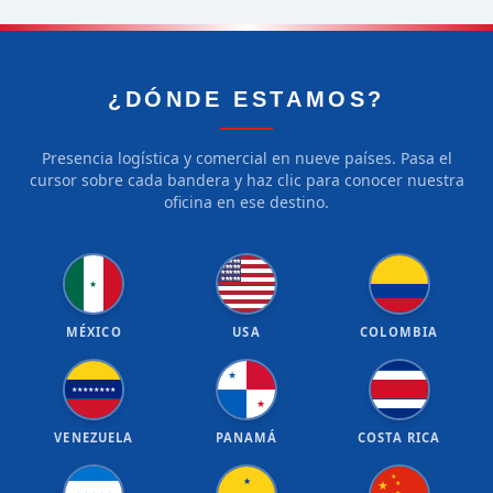
¿DÓNDE ESTAMOS?
Presencia logística y comercial en nueve países. Pasa el
cursor sobre cada bandera y haz clic para conocer nuestra
oficina en ese destino.
★
★
★
★
★
★
★
★
★
★
★
★
★
★
★
★
★
★
★
★
★
MÉXICO
USA
COLOMBIA
★
★
★
★
★
★
★
★
★
★
VENEZUELA
PANAMÁ
COSTA RICA
★
★
★
★