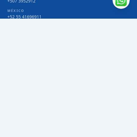
+507 3952912
MÉXICO
+52 55 41696911
COSTA RICA
+506 4000-1425
COLOMBIA
Bogotá 4 263383
SERVICIOS
Envío de contenedores FCL de Taiwán
Envío de carga multimodal de Taiwán
Envío de carga aérea de Taiwán
Envío de carga marítima de Taiwán
Envío de carga consolidada (LCL) de Taiwán
Envíos de paquetería de Taiwán