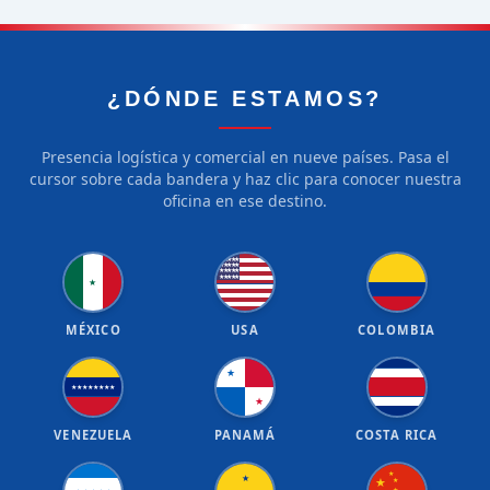
¿DÓNDE ESTAMOS?
Presencia logística y comercial en nueve países. Pasa el
cursor sobre cada bandera y haz clic para conocer nuestra
oficina en ese destino.
★
★
★
★
★
★
★
★
★
★
★
★
★
★
★
★
★
★
★
★
★
MÉXICO
USA
COLOMBIA
★
★
★
★
★
★
★
★
★
★
VENEZUELA
PANAMÁ
COSTA RICA
★
★
★
★