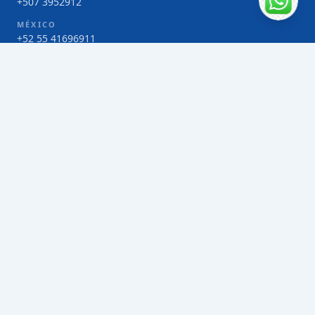
+507 3952912
MÉXICO
+52 55 41696911
COSTA RICA
+506 4000-1425
COLOMBIA
Bogotá 4 263383
SERVICIOS
Envío de contenedores FCL de Taiwán
Envío de carga multimodal de Taiwán
Envío de carga aérea de Taiwán
Envío de carga marítima de Taiwán
Envío de carga consolidada (LCL) de Taiwán
Envíos de paquetería de Taiwán