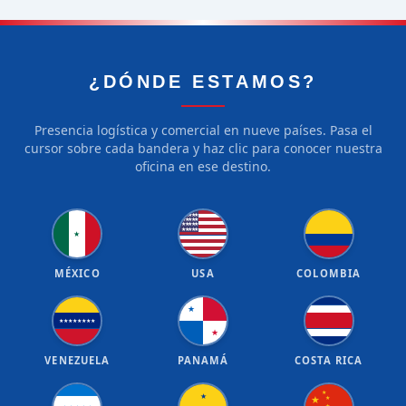
¿DÓNDE ESTAMOS?
Presencia logística y comercial en nueve países. Pasa el
cursor sobre cada bandera y haz clic para conocer nuestra
oficina en ese destino.
★
★
★
★
★
★
★
★
★
★
★
★
★
★
★
★
★
★
★
★
★
MÉXICO
USA
COLOMBIA
★
★
★
★
★
★
★
★
★
★
VENEZUELA
PANAMÁ
COSTA RICA
★
★
★
★