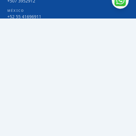
+507 3952912
MÉXICO
+52 55 41696911
COSTA RICA
+506 4000-1425
COLOMBIA
Bogotá 4 263383
SERVICIOS
Envío de contenedores FCL de Taiwán
Envío de carga multimodal de Taiwán
Envío de carga aérea de Taiwán
Envío de carga marítima de Taiwán
Envío de carga consolidada (LCL) de Taiwán
Envíos de paquetería de Taiwán