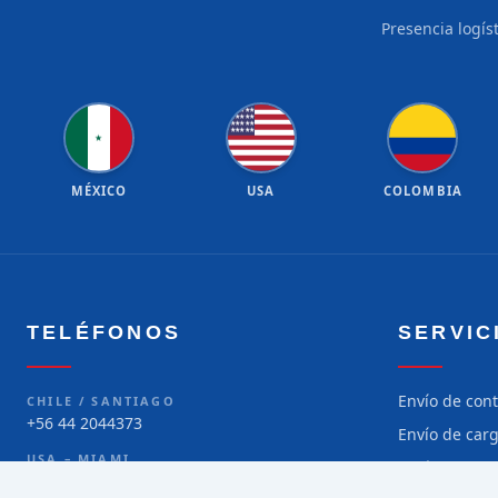
Presencia logís
★
★
★
★
★
★
★
★
★
★
★
★
★
★
★
★
★
★
★
★
★
MÉXICO
USA
COLOMBIA
TELÉFONOS
SERVIC
Envío de con
CHILE / SANTIAGO
+56 44 2044373
Envío de car
USA – MIAMI
Envío de car
+1 786 299-5373