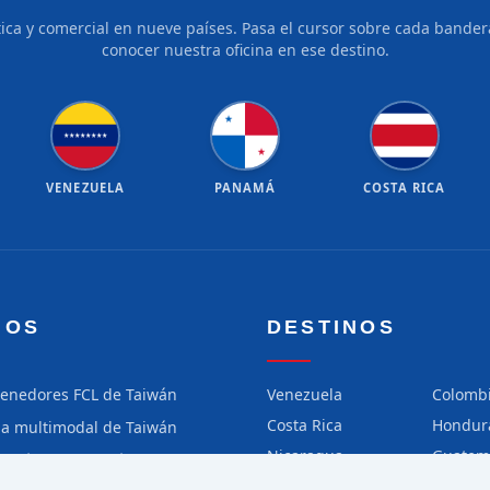
tica y comercial en nueve países. Pasa el cursor sobre cada bandera
conocer nuestra oficina en ese destino.
★
★
★
★
★
★
★
★
★
★
VENEZUELA
PANAMÁ
COSTA RICA
IOS
DESTINOS
tenedores FCL de Taiwán
Venezuela
Colomb
Costa Rica
Hondur
ga multimodal de Taiwán
Nicaragua
Guatem
ga aérea de Taiwán
Chile
Perú