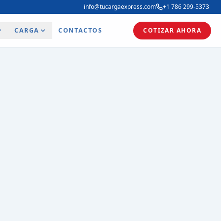
info@tucargaexpress.com
+1 786 299-5373
CARGA
CONTACTOS
COTIZAR AHORA