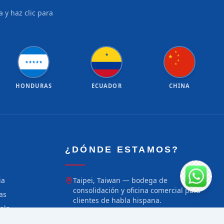
 y haz clic para
★
★
★
★
★
★
★
★
★
★
★
HONDURAS
ECUADOR
CHINA
¿DÓNDE ESTAMOS?
ia
Taipei, Taiwan — bodega de
consolidación y oficina comercial para
as
clientes de habla hispana.
ala