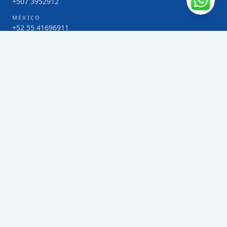
+507 3952912
MÉXICO
+52 55 41696911
COSTA RICA
+506 4000-1425
COLOMBIA
Bogotá 4 263383
SERVICIOS
Envío de contenedores FCL de Taiwán
Envío de carga multimodal de Taiwán
Envío de carga aérea de Taiwán
Envío de carga marítima de Taiwán
Envío de carga consolidada (LCL) de Taiwán
Envíos de paquetería de Taiwán