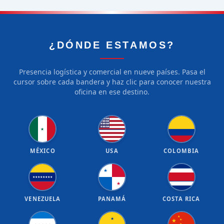
¿DÓNDE ESTAMOS?
Presencia logística y comercial en nueve países. Pasa el
cursor sobre cada bandera y haz clic para conocer nuestra
oficina en ese destino.
★
★
★
★
★
★
★
★
★
★
★
★
★
★
★
★
★
★
★
★
★
MÉXICO
USA
COLOMBIA
★
★
★
★
★
★
★
★
★
★
VENEZUELA
PANAMÁ
COSTA RICA
★
★
★
★