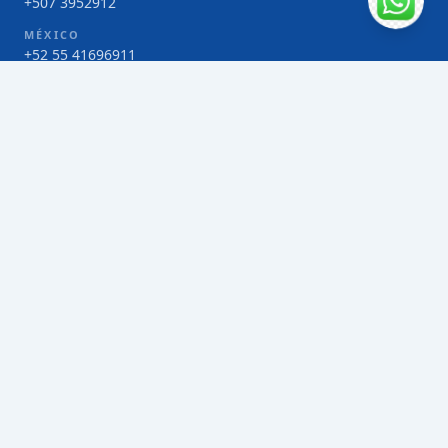
+507 3952912
MÉXICO
+52 55 41696911
COSTA RICA
+506 4000-1425
COLOMBIA
Bogotá 4 263383
SERVICIOS
Envío de contenedores FCL de Taiwán
Envío de carga multimodal de Taiwán
Envío de carga aérea de Taiwán
Envío de carga marítima de Taiwán
Envío de carga consolidada (LCL) de Taiwán
Envíos de paquetería de Taiwán