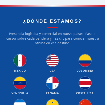
¿DÓNDE ESTAMOS?
Presencia logística y comercial en nueve países. Pasa el
cursor sobre cada bandera y haz clic para conocer nuestra
oficina en ese destino.
★
★
★
★
★
★
★
★
★
★
★
★
★
★
★
★
★
★
★
★
★
MÉXICO
USA
COLOMBIA
★
★
★
★
★
★
★
★
★
★
VENEZUELA
PANAMÁ
COSTA RICA
★
★
★
★