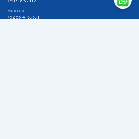
+507 3952912
MÉXICO
+52 55 41696911
COSTA RICA
+506 4000-1425
COLOMBIA
Bogotá 4 263383
SERVICIOS
Envío de contenedores FCL de Taiwán
Envío de carga multimodal de Taiwán
Envío de carga aérea de Taiwán
Envío de carga marítima de Taiwán
Envío de carga consolidada (LCL) de Taiwán
Envíos de paquetería de Taiwán