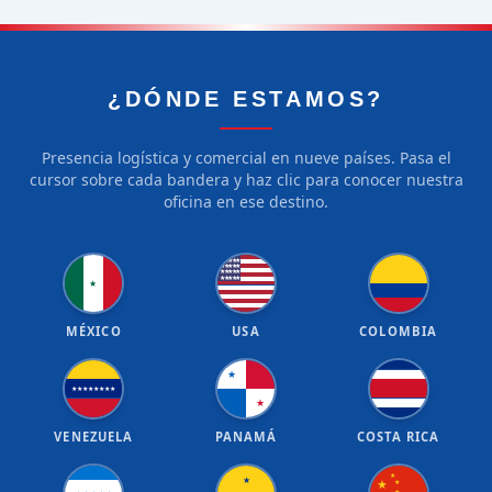
¿DÓNDE ESTAMOS?
Presencia logística y comercial en nueve países. Pasa el
cursor sobre cada bandera y haz clic para conocer nuestra
oficina en ese destino.
★
★
★
★
★
★
★
★
★
★
★
★
★
★
★
★
★
★
★
★
★
MÉXICO
USA
COLOMBIA
★
★
★
★
★
★
★
★
★
★
VENEZUELA
PANAMÁ
COSTA RICA
★
★
★
★