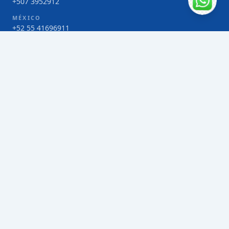
+507 3952912
MÉXICO
+52 55 41696911
COSTA RICA
+506 4000-1425
COLOMBIA
Bogotá 4 263383
SERVICIOS
Envío de contenedores FCL de Taiwán
Envío de carga multimodal de Taiwán
Envío de carga aérea de Taiwán
Envío de carga marítima de Taiwán
Envío de carga consolidada (LCL) de Taiwán
Envíos de paquetería de Taiwán