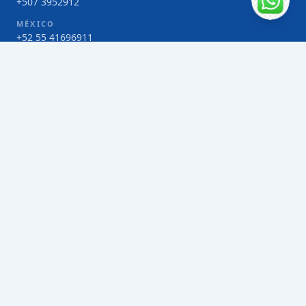
+507 3952912
MÉXICO
+52 55 41696911
COSTA RICA
+506 4000-1425
COLOMBIA
Bogotá 4 263383
SERVICIOS
Envío de contenedores FCL de Taiwán
Envío de carga multimodal de Taiwán
Envío de carga aérea de Taiwán
Envío de carga marítima de Taiwán
Envío de carga consolidada (LCL) de Taiwán
Envíos de paquetería de Taiwán