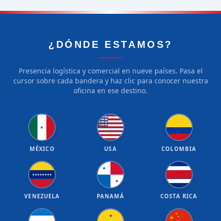
¿DÓNDE ESTAMOS?
Presencia logística y comercial en nueve países. Pasa el
cursor sobre cada bandera y haz clic para conocer nuestra
oficina en ese destino.
★
★
★
★
★
★
★
★
★
★
★
★
★
★
★
★
★
★
★
★
★
MÉXICO
USA
COLOMBIA
★
★
★
★
★
★
★
★
★
★
VENEZUELA
PANAMÁ
COSTA RICA
★
★
★
★