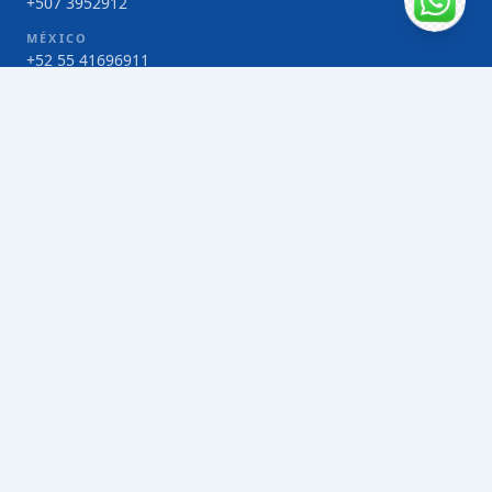
+507 3952912
MÉXICO
+52 55 41696911
COSTA RICA
+506 4000-1425
COLOMBIA
Bogotá 4 263383
SERVICIOS
Envío de contenedores FCL de Taiwán
Envío de carga multimodal de Taiwán
Envío de carga aérea de Taiwán
Envío de carga marítima de Taiwán
Envío de carga consolidada (LCL) de Taiwán
Envíos de paquetería de Taiwán