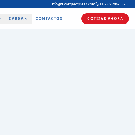
info@tucargaexpress.com
+1 786 299-5373
CARGA
CONTACTOS
COTIZAR AHORA