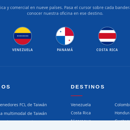
tica y comercial en nueve países. Pasa el cursor sobre cada bandera
conocer nuestra oficina en ese destino.
★
★
★
★
★
★
★
★
★
★
VENEZUELA
PANAMÁ
COSTA RICA
IOS
DESTINOS
tenedores FCL de Taiwán
Venezuela
Colomb
Costa Rica
Hondur
ga multimodal de Taiwán
Nicaragua
Guatem
ga aérea de Taiwán
Chile
Perú