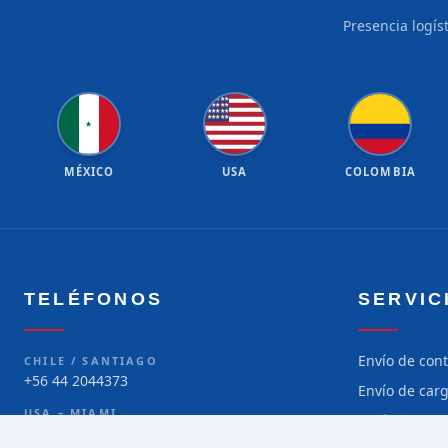
Presencia logís
★
★
★
★
★
★
★
★
★
★
★
★
★
★
★
★
★
★
★
★
★
MÉXICO
USA
COLOMBIA
TELÉFONOS
SERVIC
Envío de con
CHILE / SANTIAGO
+56 44 2044373
Envío de car
USA – MIAMI
Envío de car
+1 786 299-5373