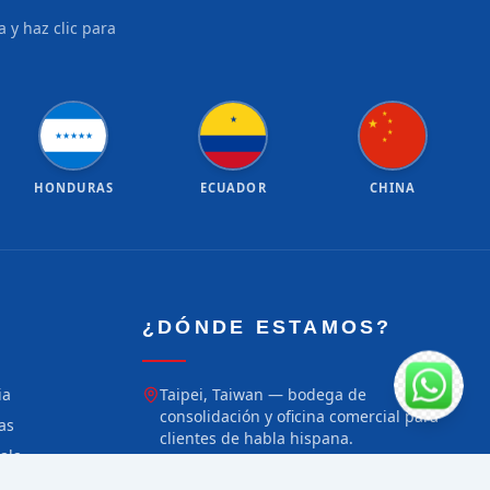
 y haz clic para
★
★
★
★
★
★
★
★
★
★
★
HONDURAS
ECUADOR
CHINA
¿DÓNDE ESTAMOS?
ia
Taipei, Taiwan — bodega de
consolidación y oficina comercial para
as
clientes de habla hispana.
ala