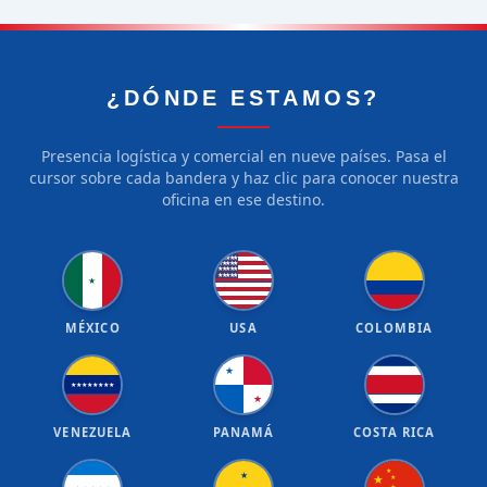
¿DÓNDE ESTAMOS?
Presencia logística y comercial en nueve países. Pasa el
cursor sobre cada bandera y haz clic para conocer nuestra
oficina en ese destino.
★
★
★
★
★
★
★
★
★
★
★
★
★
★
★
★
★
★
★
★
★
MÉXICO
USA
COLOMBIA
★
★
★
★
★
★
★
★
★
★
VENEZUELA
PANAMÁ
COSTA RICA
★
★
★
★