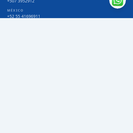
+507 3952912
MÉXICO
+52 55 41696911
COSTA RICA
+506 4000-1425
COLOMBIA
Bogotá 4 263383
SERVICIOS
Envío de contenedores FCL de Taiwán
Envío de carga multimodal de Taiwán
Envío de carga aérea de Taiwán
Envío de carga marítima de Taiwán
Envío de carga consolidada (LCL) de Taiwán
Envíos de paquetería de Taiwán