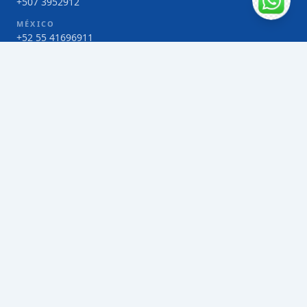
+507 3952912
MÉXICO
+52 55 41696911
COSTA RICA
+506 4000-1425
COLOMBIA
Bogotá 4 263383
SERVICIOS
Envío de contenedores FCL de Taiwán
Envío de carga multimodal de Taiwán
Envío de carga aérea de Taiwán
Envío de carga marítima de Taiwán
Envío de carga consolidada (LCL) de Taiwán
Envíos de paquetería de Taiwán