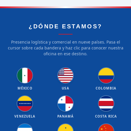
¿DÓNDE ESTAMOS?
Presencia logística y comercial en nueve países. Pasa el
cursor sobre cada bandera y haz clic para conocer nuestra
oficina en ese destino.
★
★
★
★
★
★
★
★
★
★
★
★
★
★
★
★
★
★
★
★
★
MÉXICO
USA
COLOMBIA
★
★
★
★
★
★
★
★
★
★
VENEZUELA
PANAMÁ
COSTA RICA
★
★
★
★