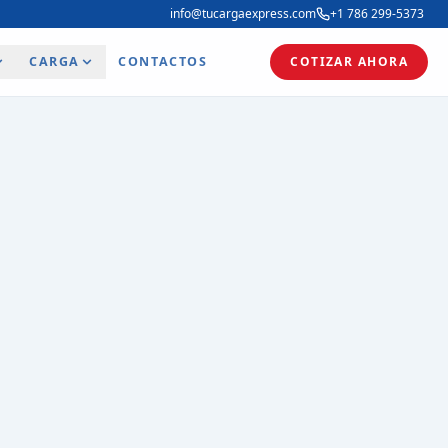
info@tucargaexpress.com
+1 786 299-5373
CARGA
CONTACTOS
COTIZAR AHORA