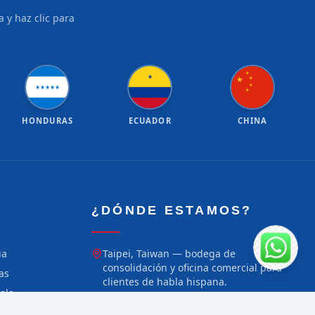
 y haz clic para
★
★
★
★
★
★
★
★
★
★
★
HONDURAS
ECUADOR
CHINA
¿DÓNDE ESTAMOS?
ia
Taipei, Taiwan — bodega de
consolidación y oficina comercial para
as
clientes de habla hispana.
ala