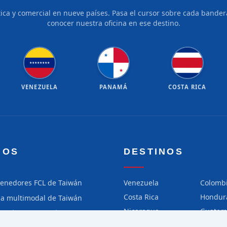
tica y comercial en nueve países. Pasa el cursor sobre cada bandera
conocer nuestra oficina en ese destino.
★
★
★
★
★
★
★
★
★
★
VENEZUELA
PANAMÁ
COSTA RICA
IOS
DESTINOS
tenedores FCL de Taiwán
Venezuela
Colomb
Costa Rica
Hondur
ga multimodal de Taiwán
Nicaragua
Guatem
ga aérea de Taiwán
Chile
Perú