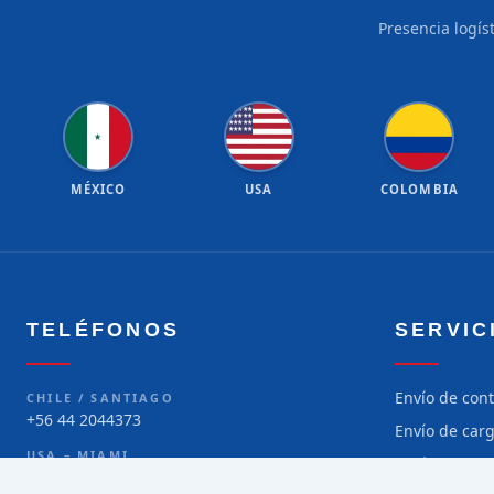
Presencia logís
★
★
★
★
★
★
★
★
★
★
★
★
★
★
★
★
★
★
★
★
★
MÉXICO
USA
COLOMBIA
TELÉFONOS
SERVIC
Envío de con
CHILE / SANTIAGO
+56 44 2044373
Envío de car
USA – MIAMI
Envío de car
+1 786 299-5373